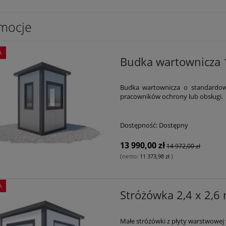
mocje
A
Budka wartownicza 1
Budka wartownicza o standardow
pracowników ochrony lub obsługi.
Dostępność:
Dostępny
13 990,00 zł
14 972,00 zł
(netto:
)
11 373,98 zł
A
Stróżówka 2,4 x 2,6
Małe stróżówki z płyty warstwowej 