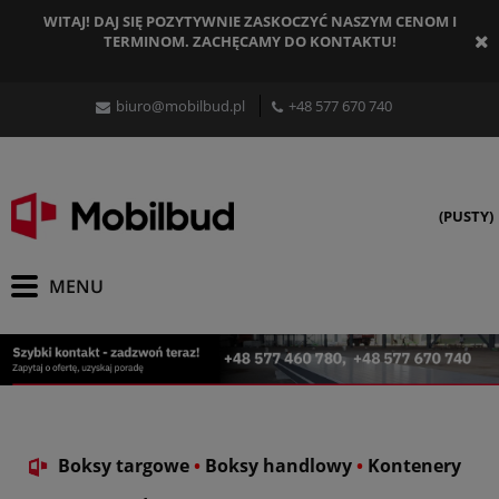
WITAJ! DAJ SIĘ POZYTYWNIE ZASKOCZYĆ NASZYM CENOM I
TERMINOM. ZACHĘCAMY DO KONTAKTU!
biuro@mobilbud.pl
+48 577 670 740
(PUSTY)
Boksy targowe
•
Boksy handlowy
•
Kontenery