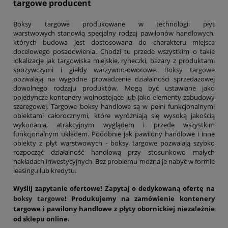
targowe producent
Boksy targowe produkowane w technologii płyt
warstwowych stanowią specjalny rodzaj pawilonów handlowych,
których budowa jest dostosowana do charakteru miejsca
docelowego posadowienia. Chodzi tu przede wszystkim o takie
lokalizacje jak targowiska miejskie, ryneczki, bazary z produktami
spożywczymi i giełdy warzywno-owocowe.
Boksy targowe
pozwalają na wygodne prowadzenie działalności sprzedażowej
dowolnego rodzaju produktów. Mogą być ustawiane jako
pojedyncze kontenery wolnostojące lub jako elementy zabudowy
szeregowej. Targowe boksy handlowe są w pełni funkcjonalnymi
obiektami całorocznymi, które wyróżniają się wysoką jakością
wykonania, atrakcyjnym wyglądem i przede wszystkim
funkcjonalnym układem. Podobnie jak pawilony handlowe i inne
obiekty z płyt warstwowych - boksy targowe pozwalają szybko
rozpocząć działalność handlową przy stosunkowo małych
nakładach inwestycyjnych. Bez problemu można je nabyć w formie
leasingu lub kredytu.
Wyślij zapytanie ofertowe! Zapytaj o dedykowaną ofertę na
boksy targowe
! Produkujemy na zamówienie kontenery
targowe i pawilony handlowe z płyty obornickiej niezależnie
od sklepu online.