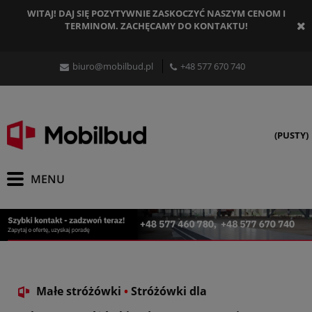
WITAJ! DAJ SIĘ POZYTYWNIE ZASKOCZYĆ NASZYM CENOM I
TERMINOM. ZACHĘCAMY DO KONTAKTU!
biuro@mobilbud.pl
+48 577 670 740
(PUSTY)
Małe stróżówki
•
Stróżówki dla