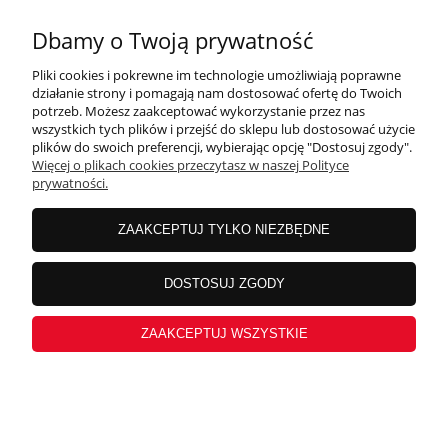
NOWOŚĆ
Dbamy o Twoją prywatność
Pliki cookies i pokrewne im technologie umożliwiają poprawne
działanie strony i pomagają nam dostosować ofertę do Twoich
potrzeb. Możesz zaakceptować wykorzystanie przez nas
wszystkich tych plików i przejść do sklepu lub dostosować użycie
plików do swoich preferencji, wybierając opcję "Dostosuj zgody".
Więcej o plikach cookies przeczytasz w naszej Polityce
prywatności.
ZAAKCEPTUJ TYLKO NIEZBĘDNE
DOSTOSUJ ZGODY
ZAAKCEPTUJ WSZYSTKIE
Stróżówka 2,5 x 3,5 m | Wariant MS 17C
zapytaj o
produkt