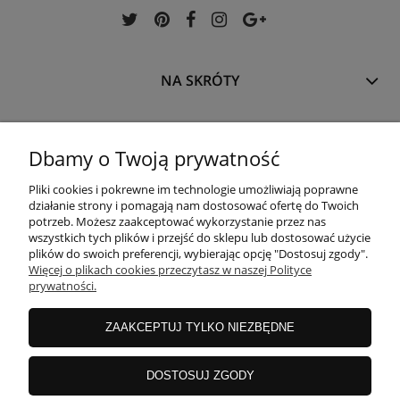
NA SKRÓTY
INFORMACJE
Dbamy o Twoją prywatność
Pliki cookies i pokrewne im technologie umożliwiają poprawne
OFERTA
działanie strony i pomagają nam dostosować ofertę do Twoich
potrzeb. Możesz zaakceptować wykorzystanie przez nas
wszystkich tych plików i przejść do sklepu lub dostosować użycie
plików do swoich preferencji, wybierając opcję "Dostosuj zgody".
REGULACJE
Więcej o plikach cookies przeczytasz w naszej Polityce
prywatności.
O NAS
ZAAKCEPTUJ TYLKO NIEZBĘDNE
DOSTOSUJ ZGODY