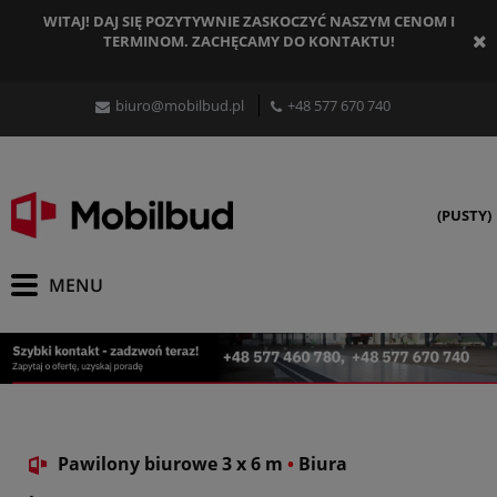
WITAJ! DAJ SIĘ POZYTYWNIE ZASKOCZYĆ NASZYM CENOM I
TERMINOM. ZACHĘCAMY DO KONTAKTU!
biuro@mobilbud.pl
+48 577 670 740
(PUSTY)
Pawilony biurowe 3 x 6 m
•
Biura