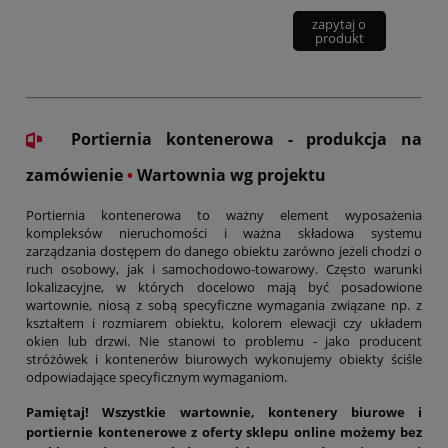
zapytaj o
produkt
Portiernia kontenerowa - produkcja na
zamówienie
•
Wartownia wg projektu
Portiernia kontenerowa to ważny element wyposażenia
kompleksów nieruchomości i ważna składowa systemu
zarządzania dostępem do danego obiektu zarówno jeżeli chodzi o
ruch osobowy, jak i samochodowo-towarowy. Często warunki
lokalizacyjne, w których docelowo mają być posadowione
wartownie, niosą z sobą specyficzne wymagania związane np. z
kształtem i rozmiarem obiektu, kolorem elewacji czy układem
okien lub drzwi. Nie stanowi to problemu - jako producent
stróżówek i kontenerów biurowych wykonujemy obiekty ściśle
odpowiadające specyficznym wymaganiom.
Pamiętaj! Wszystkie wartownie, kontenery biurowe i
portiernie kontenerowe z oferty sklepu online możemy bez