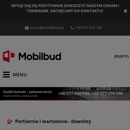
WITAJ! DAJ SIĘ POZYTYWNIE ZASKOCZYĆ NASZYM CENOM I
TERMINOM. ZACHĘCAMY DO KONTAKTU!
biuro@mobilbud.pl
+48 577 670 740
(PUSTY)
Portiernie i wartownie - dowolny