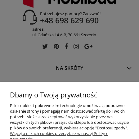
Potrzebujesz pomocy? Zadzwoń!
+48 698 629 690
adres:
ul. Gdańska 14 A-B, 70-661 Szczecin
NA SKRÓTY
INFORMACJE
Dbamy o Twoją prywatność
Pliki cookies i pokrewne im technologie umożliwiają poprawne
OFERTA
działanie strony i pomagają nam dostosować ofertę do Twoich
potrzeb. Możesz zaakceptować wykorzystanie przez nas
wszystkich tych plików i przejść do sklepu lub dostosować użycie
plików do swoich preferencji, wybierając opcję "Dostosuj zgody".
REGULACJE
Więcej o plikach cookies przeczytasz w naszej Polityce