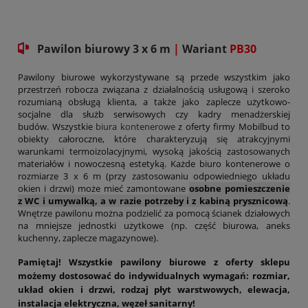
Pawilon biurowy 3 x 6 m
|
Wariant
PB30
Pawilony biurowe wykorzystywane są przede wszystkim jako
przestrzeń robocza związana z działalnością usługową i szeroko
rozumianą obsługą klienta, a także jako zaplecze użytkowo-
socjalne dla służb serwisowych czy kadry menadżerskiej
budów. Wszystkie
biura kontenerowe
z oferty firmy Mobilbud to
obiekty całoroczne, które charakteryzują się atrakcyjnymi
warunkami termoizolacyjnymi, wysoką jakością zastosowanych
materiałów i nowoczesną estetyką. Każde biuro kontenerowe o
rozmiarze 3 x 6 m (przy zastosowaniu odpowiedniego układu
okien i drzwi) może mieć zamontowane
osobne pomieszczenie
z WC i umywalką
,
a w razie potrzeby i z kabiną prysznicową
.
Wnętrze pawilonu można podzielić za pomocą ścianek działowych
na mniejsze jednostki użytkowe (np. część biurowa, aneks
kuchenny, zaplecze magazynowe).
Pamiętaj! Wszystkie pawilony biurowe z oferty sklepu
możemy dostosować do indywidualnych wymagań: rozmiar,
układ okien i drzwi, rodzaj płyt warstwowych, elewacja,
instalacja elektryczna, węzeł sanitarny!