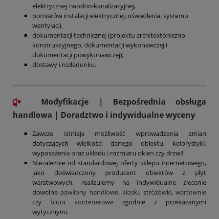
elektrycznej i wodno-kanalizacyjnej,
pomiarów instalacji elektrycznej, oświetlenia, systemu
wentylacji,
dokumentacji technicznej (projektu architektoniczno-
konstrukcyjnego, dokumentacji wykonawczej i
dokumentacji powykonawczej),
dostawy i rozładunku.
Modyfikacje | Bezpośrednia obsługa
handlowa | Doradztwo i indywidualne wyceny
Zawsze istnieje możliwość wprowadzenia zmian
dotyczących wielkości danego obiektu, kolorystyki,
wyposażenia oraz układu i rozmiaru okien czy drzwi!
Niezależnie od standardowej oferty sklepu internetowego,
jako doświadczony producent obiektów z płyt
warstwowych, realizujemy na indywidualne zlecenie
dowolne
pawilony handlowe
,
kioski
,
stróżówki
,
wartownie
czy
biura kontenerowe
zgodnie z przekazanymi
wytycznymi.