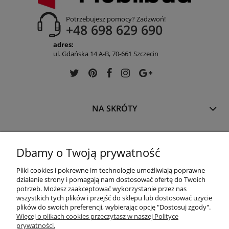
Potrzebujesz pomocy? Zadzwoń!
+48 698 629 690
adres:
ul. Gdańska 14 A-B, 70-661 Szczecin
NA SKRÓTY
INFORMACJE
Dbamy o Twoją prywatność
Pliki cookies i pokrewne im technologie umożliwiają poprawne
OFERTA
działanie strony i pomagają nam dostosować ofertę do Twoich
potrzeb. Możesz zaakceptować wykorzystanie przez nas
wszystkich tych plików i przejść do sklepu lub dostosować użycie
plików do swoich preferencji, wybierając opcję "Dostosuj zgody".
REGULACJE
Więcej o plikach cookies przeczytasz w naszej Polityce
prywatności.