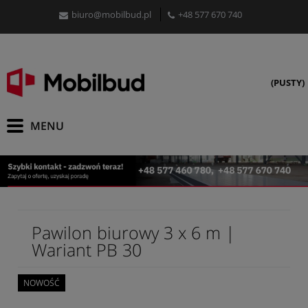
biuro@mobilbud.pl
+48 577 670 740
(PUSTY)
Pawilon biurowy 3 x 6 m |
Wariant PB 30
NOWOŚĆ