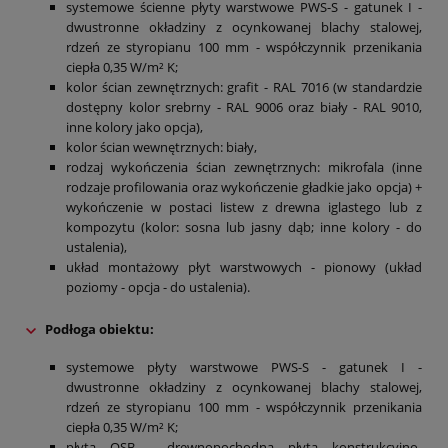
systemowe ścienne płyty warstwowe PWS-S - gatunek I -
dwustronne okładziny z ocynkowanej blachy stalowej,
rdzeń ze styropianu 100 mm - współczynnik przenikania
ciepła 0,35 W/m² K;
kolor ścian zewnętrznych: grafit - RAL 7016 (w standardzie
dostępny kolor srebrny - RAL 9006 oraz biały - RAL 9010,
inne kolory jako opcja),
kolor ścian wewnętrznych: biały,
rodzaj wykończenia ścian zewnętrznych: mikrofala (inne
rodzaje profilowania oraz wykończenie gładkie jako opcja) +
wykończenie w postaci listew z drewna iglastego lub z
kompozytu (kolor: sosna lub jasny dąb; inne kolory - do
ustalenia),
układ montażowy płyt warstwowych - pionowy (układ
poziomy - opcja - do ustalenia).
Podłoga obiektu
:
systemowe płyty warstwowe PWS-S - gatunek I -
dwustronne okładziny z ocynkowanej blachy stalowej,
rdzeń ze styropianu 100 mm - współczynnik przenikania
ciepła 0,35 W/m² K;
płyta OSB - drewnopochodna płyta konstrukcyjno-