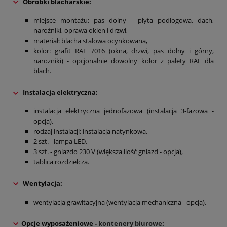
O
bróbki blacharskie:
miejsce montażu: pas dolny - płyta podłogowa, dach,
narożniki, oprawa okien i drzwi,
materiał: blacha stalowa ocynkowana,
kolor: grafit RAL 7016 (okna, drzwi, pas dolny i górny,
narożniki) - opcjonalnie dowolny kolor z palety RAL dla
blach.
Instalacja elektryczna:
instalacja elektryczna jednofazowa (instalacja 3-fazowa -
opcja),
rodzaj instalacji: instalacja natynkowa,
2 szt. - lampa LED,
3 szt. - gniazdo 230 V (większa ilość gniazd - opcja),
tablica rozdzielcza.
Wentylacja
:
wentylacja grawitacyjna (wentylacja mechaniczna - opcja).
Opcje wyposażeniowe -
kontenery biurowe
: