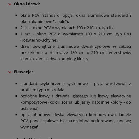
Okna i drzwi
:
okna PCV (standard, opcja: okna aluminiowe standard i
okna aluminiowe "ciepłe"),
2 szt. - okno PCV o wymiarach 100 x 210 cm, typ fix,
1 szt. - okno PCV o wymiarach 100 x 210 cm, typ R/U
(rozwierno-uchylne),
drzwi zewnętrzne aluminiowe dwuskrzydłowe w całości
przeszklone o rozmiarze 180 cm x 210 cm; w zestawie:
klamka, zamek, dwa komplety kluczy.
Elewacja
:
standard: wykończenie systemowe - płyta warstwowa z
profilem typu mikrofala
ozdobne listwy z drewna iglastego lub listwy elewacyjne
kompozytowe (kolor: sosna lub jasny dąb; inne kolory - do
ustalenia),
opcja obudowy: deska elewacyjna kompozytowa, lamele
PCV, panele stalowe, blacha ozdobna perforowana, inne wg
wymagań.