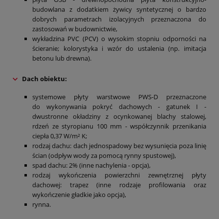
budowlana z dodatkiem żywicy syntetycznej o bardzo
dobrych parametrach izolacyjnych przeznaczona do
zastosowań w budownictwie,
wykładzina PVC (PCV) o wysokim stopniu odporności na
ścieranie; kolorystyka i wzór do ustalenia (np. imitacja
betonu lub drewna).
Dach obiektu
:
systemowe płyty warstwowe PWS-D przeznaczone
do wykonywania pokryć dachowych - gatunek I -
dwustronne okładziny z ocynkowanej blachy stalowej,
rdzeń ze styropianu 100 mm - współczynnik przenikania
ciepła 0,37 W/m² K;
rodzaj dachu: dach jednospadowy bez wysunięcia poza linię
ścian (odpływ wody za pomocą rynny spustowej),
spad dachu: 2% (inne nachylenia - opcja),
rodzaj wykończenia powierzchni zewnętrznej płyty
dachowej: trapez (inne rodzaje profilowania oraz
wykończenie gładkie jako opcja),
rynna.