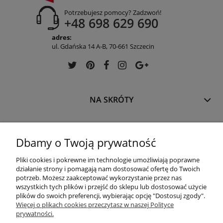
Potrzebujesz pomocy? Zadzwoń!
+48 698 629 690
adres:
ul. Gdańska 14 A-B, 70-661 Szczecin
NA SKRÓTY
INFORMACJE
Dbamy o Twoją prywatność
Pliki cookies i pokrewne im technologie umożliwiają poprawne
OFERTA
działanie strony i pomagają nam dostosować ofertę do Twoich
potrzeb. Możesz zaakceptować wykorzystanie przez nas
wszystkich tych plików i przejść do sklepu lub dostosować użycie
plików do swoich preferencji, wybierając opcję "Dostosuj zgody".
REGULACJE
Więcej o plikach cookies przeczytasz w naszej Polityce
prywatności.