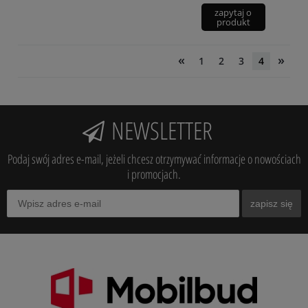
zapytaj o
produkt
«
»
1
2
3
4
NEWSLETTER
Podaj swój adres e-mail, jeżeli chcesz otrzymywać informacje o nowościach
i promocjach.
zapisz się